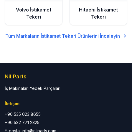
Volvo
İstikamet
Hitachi
İstikamet
Tekeri
Tekeri
Tüm Markaların
İstikamet Tekeri
Ürünlerini İnceleyin
Nil Parts
İş Makinaları Yedek Parçaları
İletişim
+90 535 023 8655
+90 532 771 2325
E-posta: info@nilparts.com