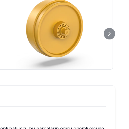
üzenli bakımla, bu parçaların ömrü önemli ölçüde