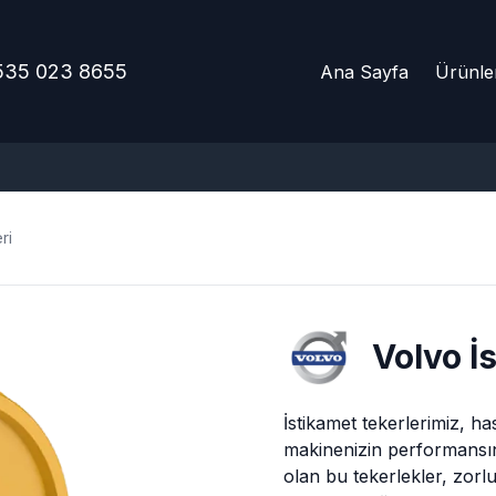
535 023 8655
Ana Sayfa
Ürünle
ri
Volvo
İ
İstikamet tekerlerimiz, 
makinenizin performansını
olan bu tekerlekler, zorl