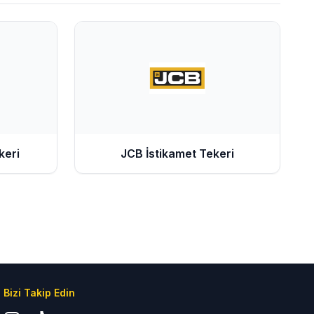
keri
JCB
İstikamet Tekeri
Bizi Takip Edin