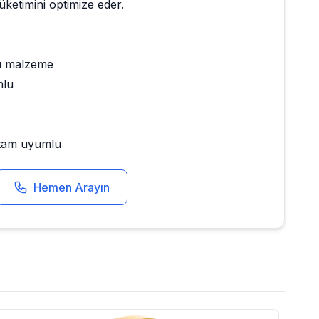
tüketimini optimize eder.
ı malzeme
mlu
e tam uyumlu
Hemen Arayın