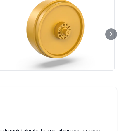
 ve düzenli bakımla, bu parçaların ömrü önemli