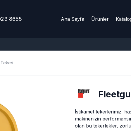
023 8655
Ana Sayfa
Ürünler
Katalo
 Tekeri
Fleetgu
İstikamet tekerlerimiz, 
makinenizin performansını
olan bu tekerlekler, zorl