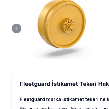
Fleetguard
İstikamet Tekeri
Hakk
Fleetguard marka i̇stikamet tekeri ne 
Fleetguard marka i̇stikamet tekeri, endüstri sta