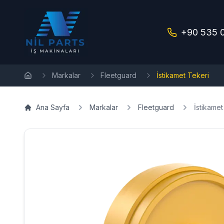
+90 535 
Markalar
Fleetguard
İstikamet Tekeri
Ana Sayfa
Ana Sayfa
Markalar
Fleetguard
İstikamet