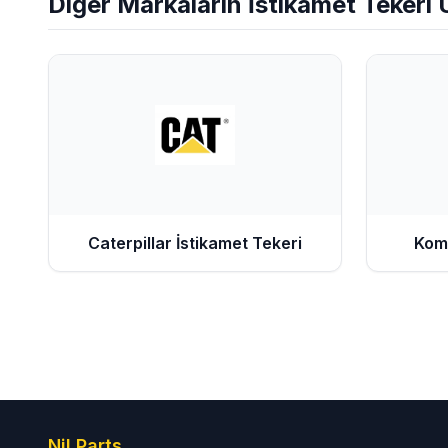
Diğer Markaların
İstikamet Tekeri
Ü
Caterpillar
İstikamet Tekeri
Kom
Nil Parts