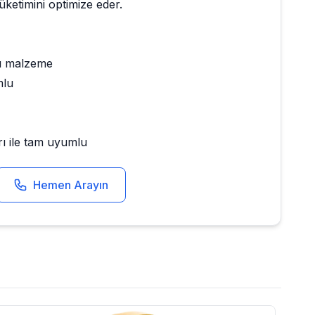
tüketimini optimize eder.
ı malzeme
mlu
rı ile tam uyumlu
Hemen Arayın