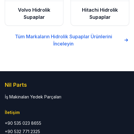
Volvo
Hidrolik
Hitachi
Hidrolik
Supaplar
Supaplar
Tüm Markaların
Hidrolik Supaplar
Ürünlerini
İnceleyin
Nil Parts
İş Makinaları Yedek Parçaları
İletişim
+90 535 023 8655
+90 532 771 2325