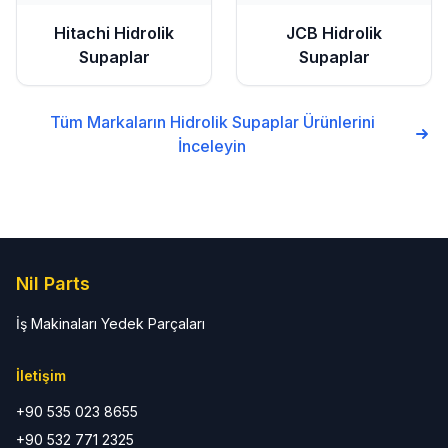
Hitachi
Hidrolik
JCB
Hidrolik
Supaplar
Supaplar
Tüm Markaların
Hidrolik Supaplar
Ürünlerini
İnceleyin
Nil Parts
İş Makinaları Yedek Parçaları
İletişim
+90 535 023 8655
+90 532 771 2325