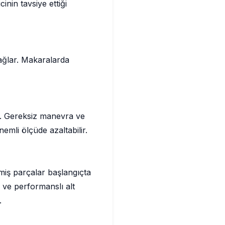
inin tavsiye ettiği
sağlar. Makaralarda
r. Gereksiz manevra ve
emli ölçüde azaltabilir.
lmiş parçalar başlangıçta
 ve performanslı alt
.