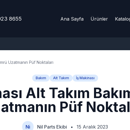
023 8655
Ana Sayfa
Ürünler
Katalo
Ömrü Uzatmanın Püf Noktaları
Bakım
Alt Takım
İş Makinası
nası Alt Takım Bakı
atmanın Püf Noktal
Ni
Nil Parts Ekibi
•
15 Aralık 2023