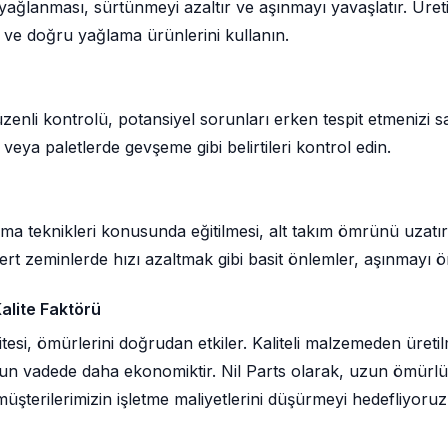
ağlanması, sürtünmeyi azaltır ve aşınmayı yavaşlatır. Üretic
 ve doğru yağlama ürünlerini kullanın.
düzenli kontrolü, potansiyel sorunları erken tespit etmenizi 
 veya paletlerde gevşeme gibi belirtileri kontrol edin.
şma teknikleri konusunda eğitilmesi, alt takım ömrünü uzatı
t zeminlerde hızı azaltmak gibi basit önlemler, aşınmayı ön
alite Faktörü
itesi, ömürlerini doğrudan etkiler. Kaliteli malzemeden üreti
zun vadede daha ekonomiktir. Nil Parts olarak, uzun ömürlü
üşterilerimizin işletme maliyetlerini düşürmeyi hedefliyoruz