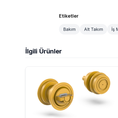
Etiketler
Bakım
Alt Takım
İş 
İlgili Ürünler