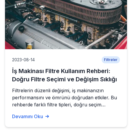
2023-08-14
Filtreler
İş Makinası Filtre Kullanım Rehberi:
Doğru Filtre Seçimi ve Değişim Sıklığı
Filtrelerin düzenli değişimi, iş makinanızın
performansını ve ömrünü doğrudan etkiler. Bu
rehberde farklı filtre tipleri, doğru seçim
kriterleri ve değişim sıklıkları hakkında bilgiler
Devamını Oku
bulabilirsiniz.