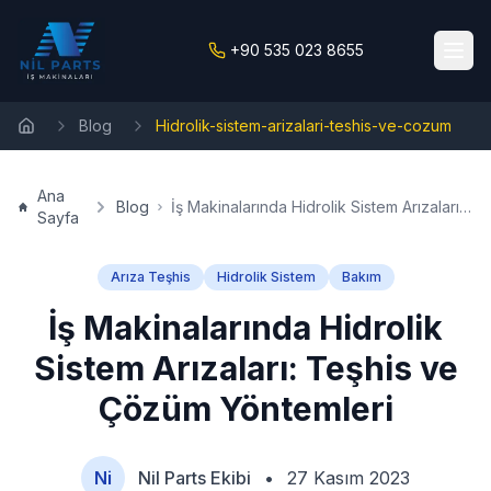
+90 535 023 8655
Blog
Hidrolik-sistem-arizalari-teshis-ve-cozum
Ana Sayfa
Ana
Blog
İş Makinalarında Hidrolik Sistem Arızaları:
Sayfa
Teşhis ve Çözüm Yöntemleri
Arıza Teşhis
Hidrolik Sistem
Bakım
İş Makinalarında Hidrolik
Sistem Arızaları: Teşhis ve
Çözüm Yöntemleri
Ni
Nil Parts Ekibi
•
27 Kasım 2023