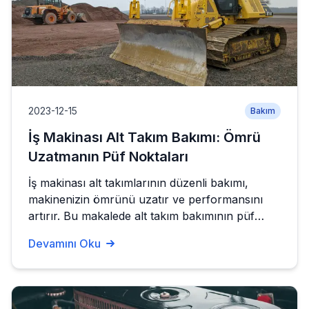
2023-12-15
Bakım
İş Makinası Alt Takım Bakımı: Ömrü
Uzatmanın Püf Noktaları
İş makinası alt takımlarının düzenli bakımı,
makinenizin ömrünü uzatır ve performansını
artırır. Bu makalede alt takım bakımının püf
noktalarını ve dikkat edilmesi gereken hususları
Devamını Oku
inceliyoruz.