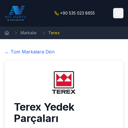
+90 535 023 8655
Markalar
Terex
Ana Sayfa
← Tüm Markalara Dön
Terex
Yedek
Parçaları