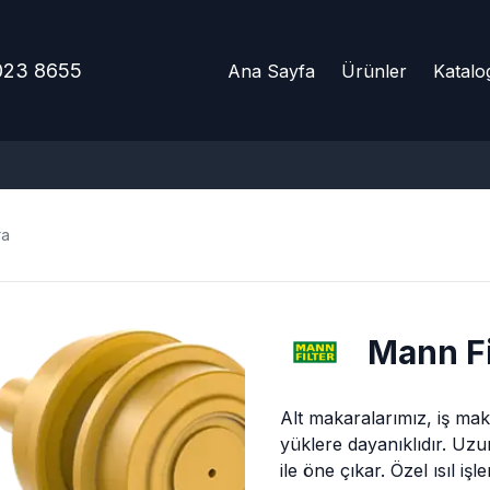
023 8655
Ana Sayfa
Ürünler
Katalo
ra
Mann Fi
Alt makaralarımız, iş maki
yüklere dayanıklıdır. Uz
ile öne çıkar. Özel ısıl i