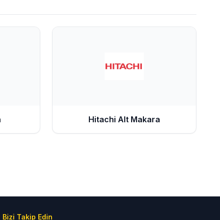
a
Hitachi
Alt Makara
Bizi Takip Edin