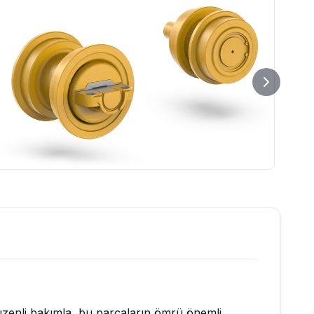
düzenli bakımla, bu parçaların ömrü önemli