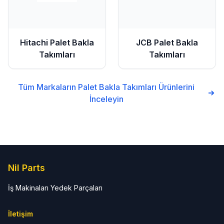
Hitachi
Palet Bakla
JCB
Palet Bakla
Takımları
Takımları
Tüm Markaların
Palet Bakla Takımları
Ürünlerini
İnceleyin
Nil Parts
İş Makinaları Yedek Parçaları
İletişim