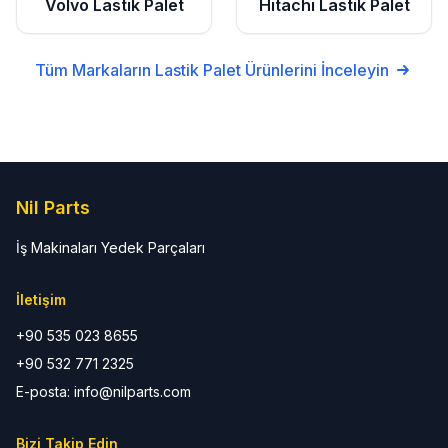
Volvo
Lastik Palet
Hitachi
Lastik Palet
Tüm Markaların
Lastik Palet
Ürünlerini İnceleyin
Nil Parts
İş Makinaları Yedek Parçaları
İletişim
+90 535 023 8655
+90 532 771 2325
E-posta: info@nilparts.com
Bizi Takip Edin