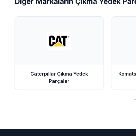
Diğer Markaların
Çıkma Yedek Par
Caterpillar
Çıkma Yedek
Komat
Parçalar