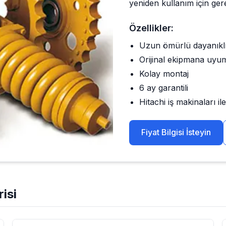
yeniden kullanım için gere
Özellikler:
Uzun ömürlü dayanıkl
Orijinal ekipmana uyu
Kolay montaj
6 ay garantili
Hitachi
iş makinaları i
Fiyat Bilgisi İsteyin
isi