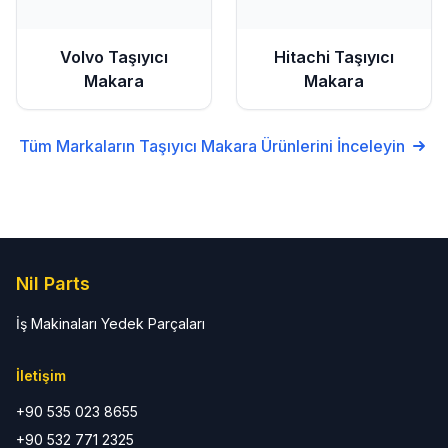
Volvo
Taşıyıcı
Hitachi
Taşıyıcı
Makara
Makara
Tüm Markaların
Taşıyıcı Makara
Ürünlerini İnceleyin
Nil Parts
İş Makinaları Yedek Parçaları
İletişim
+90 535 023 8655
+90 532 771 2325