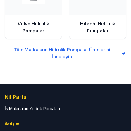
Volvo
Hidrolik
Hitachi
Hidrolik
Pompalar
Pompalar
Tüm Markaların
Hidrolik Pompalar
Ürünlerini
İnceleyin
Nil Parts
İş Makinaları Yedek Parçaları
İletişim