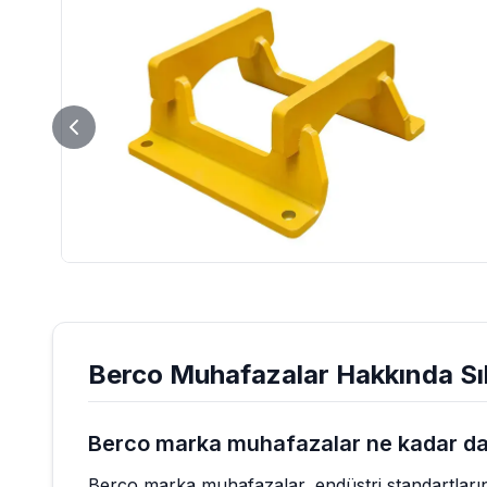
Berco
Muhafazalar
Hakkında Sı
Berco marka muhafazalar ne kadar day
Berco marka muhafazalar, endüstri standartların