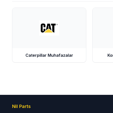
Caterpillar
Muhafazalar
Ko
Nil Parts