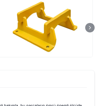
nli bakımla, bu parçaların ömrü önemli ölçüde