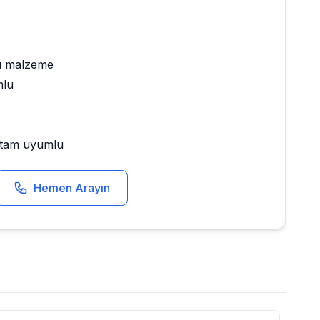
ı malzeme
mlu
e tam uyumlu
Hemen Arayın