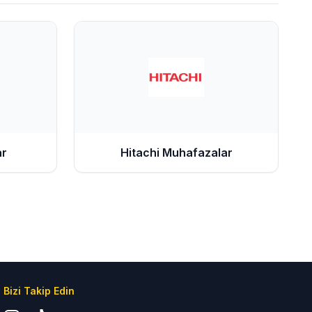
ar
Hitachi
Muhafazalar
Bizi Takip Edin